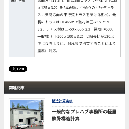
設計方針
梁間方向18.2ｍ、棟に2間ピッチで中柱（□-125
ｘ125ｘ3.2）を2本配置。中通りの平行弦トラ
スに梁間方向の平行弦トラスを架ける形式。最
長のトラスは10.465ｍで弦材は□-75ｘ75ｘ
3.2、ラチス材は□-60ｘ60ｘ2.3、梁成H=500。
一般柱（□-100ｘ100ｘ3.2）は細長比が120以
下になるように、耐風梁で拘束することにより
座屈に対応。
関連記事
構造計算実績
一般的なプレハブ事務所の軽量
鉄骨構造計算