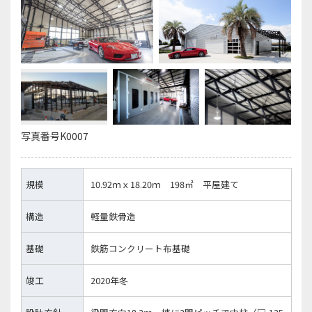
写真番号K0007
規模
10.92ｍｘ18.20ｍ 198㎡ 平屋建て
構造
軽量鉄骨造
基礎
鉄筋コンクリート布基礎
竣工
2020年冬